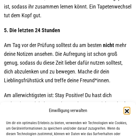
ist, sodass ihr zusammen lernen könnt. Ein Tapetenwechsel
tut dem Kopf gut.
5. Die letzten 24 Stunden
Am Tag vor der Prüfung solltest du am besten
nicht
mehr
deine Notizen ansehen. Die Aufregung ist schon groß
genug, sodass du diese Zeit lieber dafür nutzen solltest,
dich abzulenken und zu bewegen. Mache dir dein
Lieblingsfrühstück und treffe deine Freund*innen.
Am allerwichtigsten ist: Stay Positive! Du hast dich
vorbereitet und du kannst das. Und wenn es nicht so laufen
Einwilligung verwalten
sollte, wie du dir das vorgestellt hast, dann sei dir sicher,
davon geht die Welt nicht unter.
Um dir ein optimales Erlebnis zu bieten, verwenden wir Technologien wie Cookies,
um Geräteinformationen zu speichern und/oder darauf zuzugreifen. Wenn du
diesen Technologien zustimmst, können wir Daten wie das Surfverhalten oder