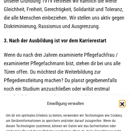
unserer Gründung 1919 vertreten wir nämlich die Werte
Gleichheit, Freiheit, Gerechtigkeit, Solidarität und Toleranz,
die alle Menschen einbeziehen. Wir stellen uns aktiv gegen
Diskriminierung, Rassismus und Ausgrenzung.
3. Nach der Ausbildung ist vor dem Karrierestart
Wenn du nach drei Jahren examinierte Pflegefachfrau /
examinierter Pflegefachmann bist, stehen dir bei uns alle
Türen offen. Du möchtest die Weiterbildung zur
Pflegedienstleitung machen? Du planst gegebenenfalls
noch ein Studium anzuschließen oder willst erstmal
Berufserfahrung sammeln? Nur zu! Wir hören unseren
Einwilligung verwalten
Mitarbeiter*innen zu und fördern sie in ihren persönlichen
Karrierezielen.
Um dir ein optimales Erlebnis zu bieten, verwenden wir Technologien wie Cookies,
um Geräteinformationen zu speichern und/oder darauf zuzugreifen. Wenn du
diesen Technologien zustimmst, können wir Daten wie das Surfverhalten oder