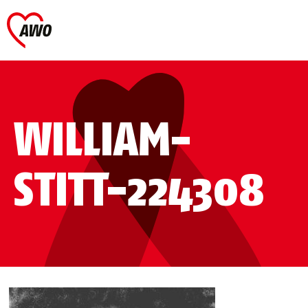
WILLIAM-
STITT-224308