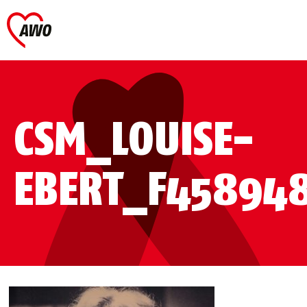
CSM_LOUISE-
EBERT_F458948