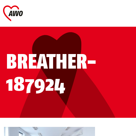
BREATHER-
187924