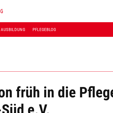
NG
E AUSBILDUNG
PFLEGEBLOG
n früh in die Pfleg
üd e.V.