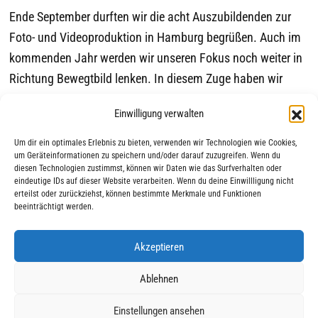
Ende September durften wir die acht Auszubildenden zur
Foto- und Videoproduktion in Hamburg begrüßen. Auch im
kommenden Jahr werden wir unseren Fokus noch weiter in
Richtung Bewegtbild lenken. In diesem Zuge haben wir
einige neue und spannende Social-Media-Formate und
Einwilligung verwalten
Werbeanzeigen entwickelt, bei denen der ein oder andere
Azubi schauspielerisches Talent zeigte.
Um dir ein optimales Erlebnis zu bieten, verwenden wir Technologien wie Cookies,
um Geräteinformationen zu speichern und/oder darauf zuzugreifen. Wenn du
diesen Technologien zustimmst, können wir Daten wie das Surfverhalten oder
eindeutige IDs auf dieser Website verarbeiten. Wenn du deine Einwillligung nicht
erteilst oder zurückziehst, können bestimmte Merkmale und Funktionen
beeinträchtigt werden.
Akzeptieren
|
|
© 2025 AWO Ausbildung
Impressum
Datenschutz
Ablehnen
Einstellungen ansehen