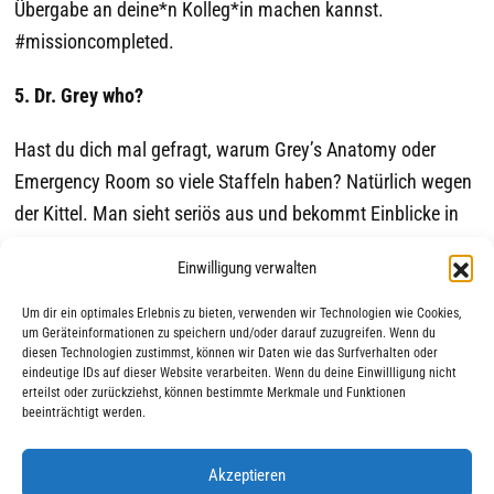
Übergabe an deine*n Kolleg*in machen kannst.
#missioncompleted.
5. Dr. Grey who?
Hast du dich mal gefragt, warum Grey’s Anatomy oder
Emergency Room so viele Staffeln haben? Natürlich wegen
der Kittel. Man sieht seriös aus und bekommt Einblicke in
Prozesse, die die Allgemeinheit nicht kennen. Für die
Einwilligung verwalten
Bewohner*innen bist du Expert*in, Freund*in & Helfer*in.
Außerdem siehst du im Kittel super aus.
Um dir ein optimales Erlebnis zu bieten, verwenden wir Technologien wie Cookies,
um Geräteinformationen zu speichern und/oder darauf zuzugreifen. Wenn du
diesen Technologien zustimmst, können wir Daten wie das Surfverhalten oder
eindeutige IDs auf dieser Website verarbeiten. Wenn du deine Einwillligung nicht
erteilst oder zurückziehst, können bestimmte Merkmale und Funktionen
beeinträchtigt werden.
Akzeptieren