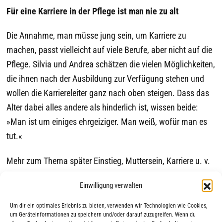
Für eine Karriere in der Pflege ist man nie zu alt
Die Annahme, man müsse jung sein, um Karriere zu
machen, passt vielleicht auf viele Berufe, aber nicht auf die
Pflege. Silvia und Andrea schätzen die vielen Möglichkeiten,
die ihnen nach der Ausbildung zur Verfügung stehen und
wollen die Karriereleiter ganz nach oben steigen. Dass das
Alter dabei alles andere als hinderlich ist, wissen beide:
»Man ist um einiges ehrgeiziger. Man weiß, wofür man es
tut.«
Mehr zum Thema später Einstieg, Muttersein, Karriere u. v.
m. findest du in unserer Reihe »Der Talk am Dienstag« mit
Einwilligung verwalten
Silvia und Andrea:
https://youtube.com/playlist?
list=PLMLxhRPrL4-Ui00KU6Bc2jcRXtEVaAlFz
Um dir ein optimales Erlebnis zu bieten, verwenden wir Technologien wie Cookies,
um Geräteinformationen zu speichern und/oder darauf zuzugreifen. Wenn du