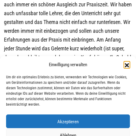
auch immer ein schöner Ausgleich zur Praxiszeit. Wir haben
auch unfassbar tolle Lehrer, die den Unterricht sehr gut
gestalten und das Thema nicht einfach nur runterlesen. Wir
werden immer mit einbezogen und sollen auch unsere
Erfahrungen aus der Praxis mit einbringen. Am Anfang
jeder Stunde wird das Gelernte kurz wiederholt (ist super,
denn dann bleibt es noch besser im Kopf „hängen“). Sobald
Einwilligung verwalten
der Schulblock fertig ist, geht es wieder in die Praxis mit neu
aufgeladener Motivation. Mein nächster Einsatz im
Um dir ein optimales Erlebnis zu bieten, verwenden wir Technologien wie Cookies,
Krankenhaus ist die Intensivstation.
um Geräteinformationen zu speichern und/oder darauf zuzugreifen. Wenn du
diesen Technologien zustimmst, können wir Daten wie das Surfverhalten oder
eindeutige IDs auf dieser Website verarbeiten. Wenn du deine Einwillligung nicht
erteilst oder zurückziehst, können bestimmte Merkmale und Funktionen
beeinträchtigt werden.
Akzeptieren
|
|
© 2025 AWO Ausbildung
Impressum
Datenschutz
Ablehnen