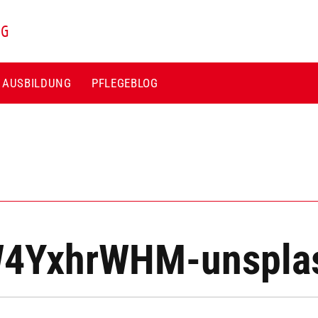
NG
E AUSBILDUNG
PFLEGEBLOG
cW4YxhrWHM-unspla